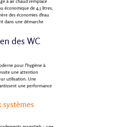
ge à air chaud remplace
au économique de 4,5 litres,
énère des économies d'eau
scrit dans une démarche
tien des WC
oderne pour l'hygiène à
essite une attention
eur utilisation. Une
arantissent une performance
x systèmes
ccordements essentiels : une