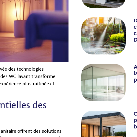
D
c
c
D
A
rivée des technologies
l
n des WC lavant transforme
p
xpérience plus raffinée et
ntielles des
C
p
b
nitaire offrent des solutions