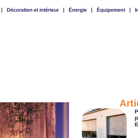
Décoration et intérieur
Énergie
Équipement
I
ntages des wc lavant p
son
Arti
P
p
E