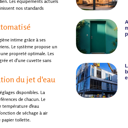
dien. Les équipements actuels
inissent nos standards
A
utomatisé
m
p
giène intime grâce à ses
riens. Le système propose un
t une propreté optimale. Les
égrée et d'une cuvette sans
L
b
e
tion du jet d'eau
réglages disponibles. La
références de chacun. Le
ne température d'eau
fonction de séchage à air
 papier toilette.